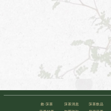
敘‧莯茶
莯茶消息
莯茶飲品