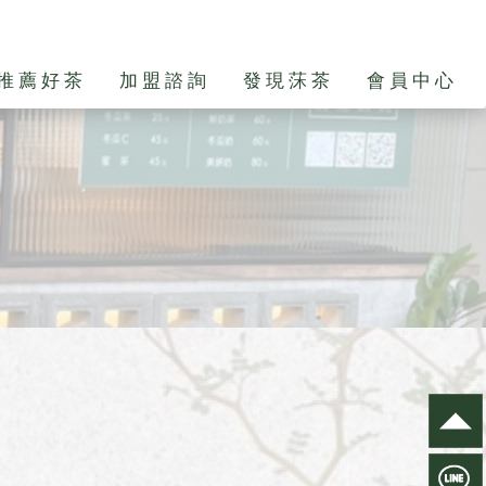
推薦好茶
加盟諮詢
發現莯茶
會員中心