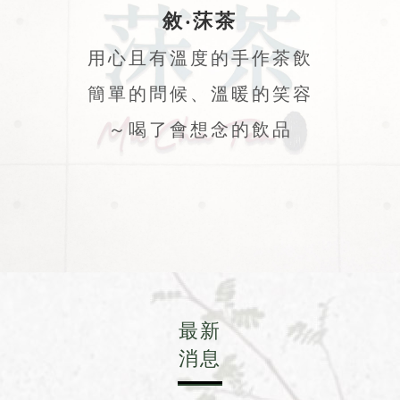
敘‧莯茶
用心且有溫度的手作茶飲
簡單的問候、溫暖的笑容
～喝了會想念的飲品
最新
消息