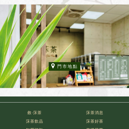
門市地點
敘‧莯茶
莯茶消息
莯茶飲品
莯茶好茶