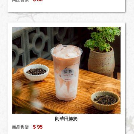
阿華田鮮奶
$ 95
商品售價